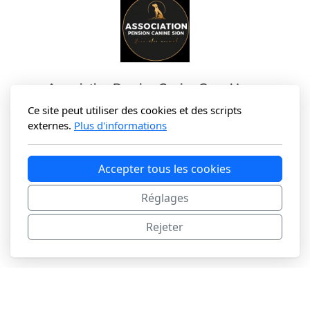
Association Pension Canine Grand Luxe
Ce site peut utiliser des cookies et des scripts
Chemin du Grand Lac 6
externes.
Plus d'informations
1950 Sion
Accepter tous les cookies
+41 78 907 06 02
info@asso-pensiongl.ch
Réglages
IBAN : CH75 0076 5001 0459 0700 4
Rejeter
Copyright, tous droits réservés