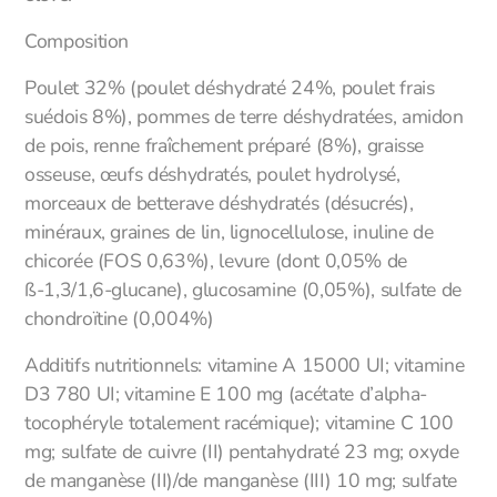
Composition
Poulet 32% (poulet déshydraté 24%, poulet frais
suédois 8%), pommes de terre déshydratées, amidon
de pois, renne fraîchement préparé (8%), graisse
osseuse, œufs déshydratés, poulet hydrolysé,
morceaux de betterave déshydratés (désucrés),
minéraux, graines de lin, lignocellulose, inuline de
chicorée (FOS 0,63%), levure (dont 0,05% de
ß-1,3/1,6-glucane), glucosamine (0,05%), sulfate de
chondroïtine (0,004%)
Additifs nutritionnels: vitamine A 15000 UI; vitamine
D3 780 UI; vitamine E 100 mg (acétate d’alpha-
tocophéryle totalement racémique); vitamine C 100
mg; sulfate de cuivre (II) pentahydraté 23 mg; oxyde
de manganèse (II)/de manganèse (III) 10 mg; sulfate