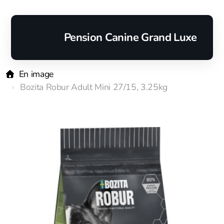
Pension Canine Grand Luxe
En image
Bozita Robur Adult Mini 27/15, 3.25kg